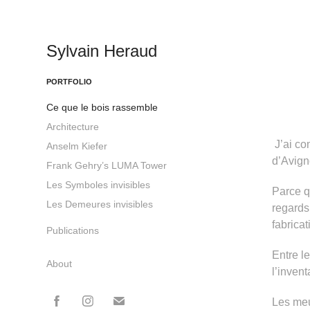
Sylvain Heraud
PORTFOLIO
Ce que le bois rassemble
Architecture
J’ai co
Anselm Kiefer
d’Avign
Frank Gehry’s LUMA Tower
Les Symboles invisibles
Parce q
Les Demeures invisibles
regards
fabrica
Publications
Entre le
About
l’invent
Les meu